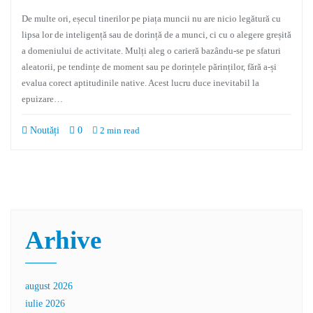
De multe ori, eșecul tinerilor pe piața muncii nu are nicio legătură cu
lipsa lor de inteligență sau de dorință de a munci, ci cu o alegere greșită
a domeniului de activitate. Mulți aleg o carieră bazându-se pe sfaturi
aleatorii, pe tendințe de moment sau pe dorințele părinților, fără a-și
evalua corect aptitudinile native. Acest lucru duce inevitabil la
epuizare…
Noutăți
0
2 min read
Arhive
august 2026
iulie 2026